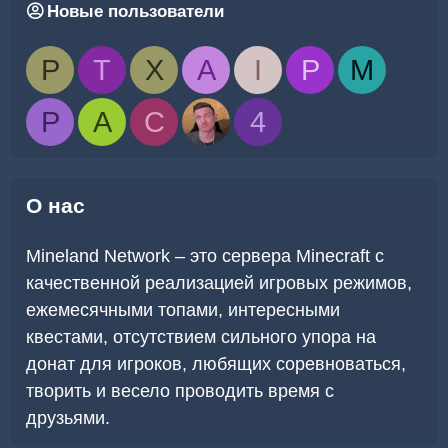
Новые пользователи
P
T
X
A
I
P
M
P
A
C
4
О нас
Mineland Network – это сервера Minecraft с
качественной реализацией игровых режимов,
ежемесячными топами, интересными
квестами, отсутствием сильного упора на
донат для игроков, любящих соревноваться,
творить и весело проводить время с
друзьями.