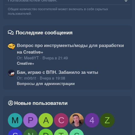
Общее количество посетителей может включать в себя скрытых
пользователей.
Последние сообщения
Вопрос про инструменты/моды для разработки
на Creative+
От: Mee8YT
Вчера в 21:49
Creative+
Бан, играю с ВПН. Забанило за читы
От: m0rb1t
Вчера в 19:08
Вопросы для администрации
Новые пользователи
M
P
A
C
4
Z