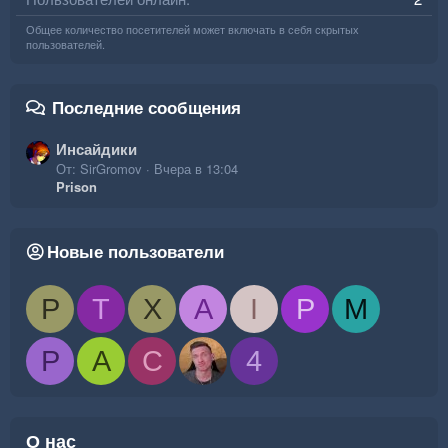
Общее количество посетителей может включать в себя скрытых
пользователей.
Последние сообщения
Инсайдики
От: SirGromov
Вчера в 13:04
Prison
Новые пользователи
P
T
X
A
I
P
M
P
A
C
4
О нас