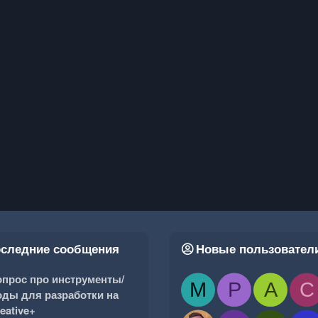
следние сообщения
Новые пользовател
прос про инструменты/
M
P
A
C
ды для разработки на
eative+