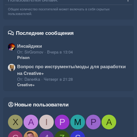
Общее количество посетителей может включать в себя скрытых
пользователей.
Последние сообщения
Инсайдики
От: SirGromov
Вчера в 13:04
Prison
Вопрос про инструменты/моды для разработки
на Creative+
От: Dane4ka
Четверг в 21:28
Creative+
Новые пользователи
X
A
I
P
M
P
A