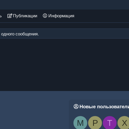
ь
Публикации
Информация
и одного сообщения.
Новые пользовател
M
P
T
X