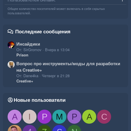
Общее количество посетителей может включать в себя скрытых
пользователей.
Последние сообщения
Инсайдики
От: SirGromov
Вчера в 13:04
Prison
Вопрос про инструменты/моды для разработки
на Creative+
От: Dane4ka
Четверг в 21:28
Creative+
Новые пользователи
A
I
P
M
P
A
C