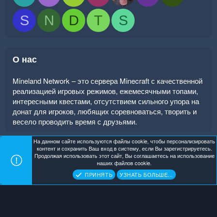
S
N
D
T
S
О нас
Mineland Network – это сервера Minecraft с качественной
реализацией игровых режимов, ежемесячными топами,
интересными квестами, отсутствием сильного упора на
донат для игроков, любящих соревноваться, творить и
весело проводить время с друзьями.
На данном сайте используются файлы cookie, чтобы персонализировать
контент и сохранить Ваш вход в систему, если Вы зарегистрируетесь.
Продолжая использовать этот сайт, Вы соглашаетесь на использование
Mineland Dark
Помощь
Главная
R
наших файлов cookie.
S
Copyright ©
. All Rights Reserved.
Mineland Network
ПРИНЯТЬ
УЗНАТЬ БОЛЬШЕ...
S