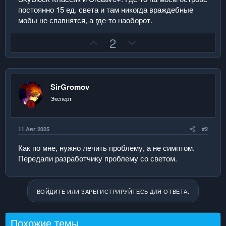
постоянно 15 ед. света и там никогда враждебные
мобы не спавнятся, а где-то наоборот.
П
Н
2
о
е
з
г
и
а
SirGromov
т
т
и
и
Эксперт
в
в
н
н
11 Авг 2025
#2
ы
ы
й
й
Как по мне, нужно лечить проблему, а не симптом.
Передали разработчику проблему со светом.
г
г
о
о
л
л
ВОЙДИТЕ ИЛИ ЗАРЕГИСТРИРУЙТЕСЬ ДЛЯ ОТВЕТА.
о
о
с
с
Похожие темы