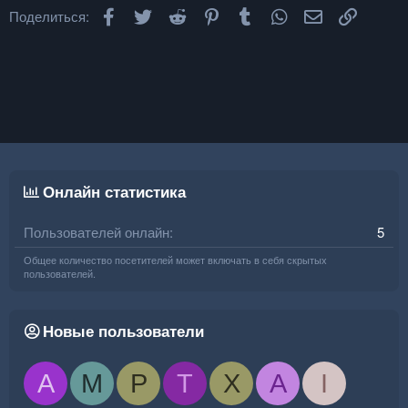
л
и
Facebook
Twitter
Reddit
Pinterest
Tumblr
WhatsApp
Электронная
Ссылка
Поделиться:
о
е
ж
е
н
и
е
Онлайн статистика
Пользователей онлайн
5
Общее количество посетителей может включать в себя скрытых
пользователей.
Новые пользователи
A
M
P
T
X
A
I