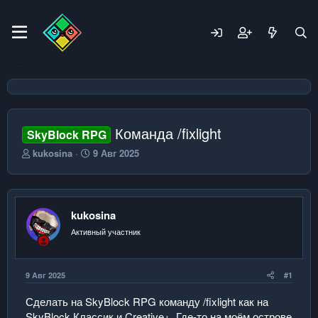
Команда /fixlight
SkyBlock RPG
А
Д
kukosina
9 Авг 2025
в
а
т
т
о
а
р
н
kukosina
т
а
е
ч
Активный участник
м
а
ы
л
а
9 Авг 2025
#1
Сделать на SkyBlock RPG команду /fixlight как на
SkyBlock Классик и Creative+. Где-то на моём острове