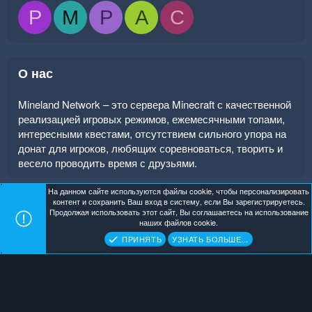
P
M
P
A
C
О нас
Mineland Network – это сервера Minecraft с качественной
реализацией игровых режимов, ежемесячными топами,
интересными квестами, отсутствием сильного упора на
донат для игроков, любящих соревноваться, творить и
весело проводить время с друзьями.
На данном сайте используются файлы cookie, чтобы персонализировать
контент и сохранить Ваш вход в систему, если Вы зарегистрируетесь.
Продолжая использовать этот сайт, Вы соглашаетесь на использование
Mineland Dark
Помощь
Главная
R
наших файлов cookie.
S
Copyright ©
. All Rights Reserved.
Mineland Network
ПРИНЯТЬ
УЗНАТЬ БОЛЬШЕ...
S