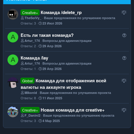
П
Команда /delete_rp
Creative+
р
TheSolVy_
Ваши предложения по улучшению проекта
Ответы
3
23 Июл 2026
е
д
В
Есть ли такая команда?
A
л
о
Artur_174
Вопросы для администрации
о
Ответы
2
29 Апр 2026
п
ж
р
е
В
Команда /lay
A
о
н
о
Artur_174
Вопросы для администрации
с
и
Ответы
1
29 Апр 2026
п
е
р
П
Команда для отображения всей
Global
о
р
валюты на аккаунте игрока
с
е
Mikonid
Ваши предложения по улучшению проекта
Ответы
8
11 Июл 2025
д
л
П
Новая команда для creative+
Creative+
о
р
F_Danini2
Ваши предложения по улучшению проекта
ж
Ответы
3
4 Мар 2025
е
е
д
н