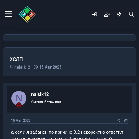
хелп
А
Д
naisik12
15 Авг 2025
в
а
т
т
о
а
р
н
naisik12
т
а
N
е
ч
Активный участник
м
а
ы
л
а
15 Авг 2025
#1
а если я забанен по причине 8.2 некоректно ответил
то я могу попрощаться с набором модератора?