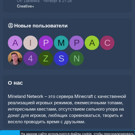
От: Dane4ka
Четверг в 21:28
Creative+
Новые пользователи
A
I
P
M
P
A
C
4
Z
S
N
О нас
Mineland Network – это сервера Minecraft с качественной
реализацией игровых режимов, ежемесячными топами,
интересными квестами, отсутствием сильного упора на
донат для игроков, любящих соревноваться, творить и
весело проводить время с друзьями.
На данном сайте используются файлы cookie, чтобы персонализировать