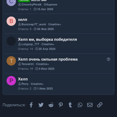
C
CrunchyPersik
Общение
Ответы
1
15 Авг 2025
хелп
B
BunznapYT_work
Creative+
Ответы
5
26 Фев 2025
Хелп ми, выборка победителя
Lolypop_777
Creative+
Ответы
14
25 Апр 2024
В
Хелп очень сильная проблема
T
о
Terosirtri
Creative+
Ответы
19
3 Июл 2023
п
р
Хелп
P
о
Perry
Creative+
с
Ответы
2
1 Июн 2023
Facebook
Twitter
Reddit
Pinterest
Tumblr
WhatsApp
Электронная
Ссылка
Поделиться: