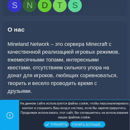
S
N
D
T
S
О нас
Mineland Network – это сервера Minecraft с
качественной реализацией игровых режимов,
ежемесячными топами, интересными
квестами, отсутствием сильного упора на
донат для игроков, любящих соревноваться,
творить и весело проводить время с
друзьями.
На данном сайте используются файлы cookie, чтобы персонализировать
контент и сохранить Ваш вход в систему, если Вы зарегистрируетесь.
Продолжая использовать этот сайт, Вы соглашаетесь на использование
Mineland Dark
Помощь
Главная
R
наших файлов cookie.
S
Copyright ©
Mineland Network
. All Rights Reserved.
S
ПРИНЯТЬ
УЗНАТЬ БОЛЬШЕ...