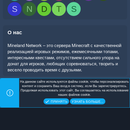
S
N
D
T
S
О нас
Mineland Network – это сервера Minecraft с качественной
реализацией игровых режимов, ежемесячными топами,
интересными квестами, отсутствием сильного упора на
донат для игроков, любящих соревноваться, творить и
весело проводить время с друзьями.
На данном сайте используются файлы cookie, чтобы персонализировать
контент и сохранить Ваш вход в систему, если Вы зарегистрируетесь.
Продолжая использовать этот сайт, Вы соглашаетесь на использование
Mineland Dark
Помощь
Главная
R
наших файлов cookie.
S
Copyright ©
. All Rights Reserved.
Mineland Network
ПРИНЯТЬ
УЗНАТЬ БОЛЬШЕ...
S