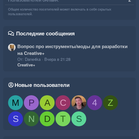
Общее количество посетителей может включать в себя скрытых
пользователей.
Последние сообщения
Вопрос про инструменты/моды для разработки
на Creative+
От: Dane4ka
Вчера в 21:28
Creative+
Новые пользователи
M
P
A
C
4
Z
S
N
D
T
S