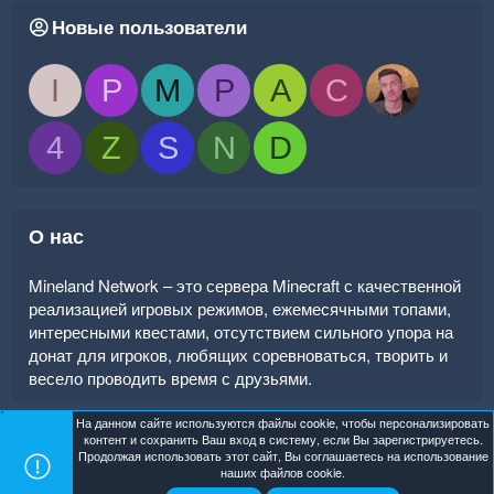
Новые пользователи
I
P
M
P
A
C
4
Z
S
N
D
О нас
Mineland Network – это сервера Minecraft с качественной
реализацией игровых режимов, ежемесячными топами,
интересными квестами, отсутствием сильного упора на
донат для игроков, любящих соревноваться, творить и
весело проводить время с друзьями.
На данном сайте используются файлы cookie, чтобы персонализировать
контент и сохранить Ваш вход в систему, если Вы зарегистрируетесь.
Продолжая использовать этот сайт, Вы соглашаетесь на использование
Mineland Dark
Помощь
Главная
R
наших файлов cookie.
S