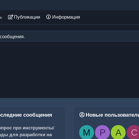
ь
Публикации
Информация
о сообщения.
следние сообщения
Новые пользовател
прос про инструменты/
M
P
A
C
ды для разработки на