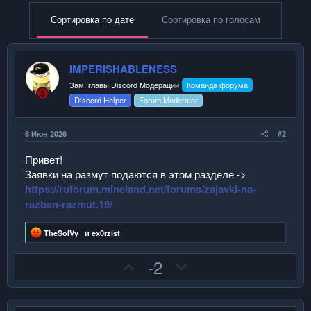
и
Сортировка по дате
Сортировка по голосам
и
:
IMPERISHABLENESS
Зам. главы Discord Модерации
Команда форума
Discord Helper
Forum Moderator
6 Июн 2026
#2
Привет!
Заявки на размут подаются в этом разделе ->
https://ruforum.mineland.net/forums/zajavki-na-
razban-razmut.19/
Р
TheSolVy_
и
ex0rzist
е
а
П
Н
-2
к
ц
о
е
и
з
г
и
: