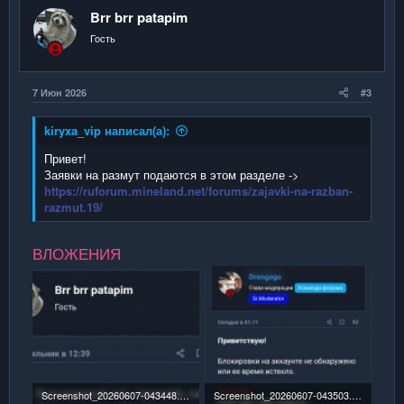
и
а
Brr brr patapim
т
т
Гость
и
и
в
в
н
н
7 Июн 2026
#3
ы
ы
й
й
kiryxa_vip написал(а):
г
г
Привет!
о
о
Заявки на размут подаются в этом разделе ->
https://ruforum.mineland.net/forums/zajavki-na-razban-
л
л
razmut.19/
о
о
с
с
ВЛОЖЕНИЯ
Screenshot_20260607-043448.jpg
Screenshot_20260607-043503.jpg