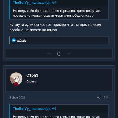
й
й
TheSolVy_ написал(а):
г
г
Но ведь тебя банят за слово германия, даже пошутить
о
о
нормально нельзя сказав /германияпобедилассср
л
л
ну шути адекватно, тот пример что ты щас привел
о
о
вообще не похож на юмор
с
с
Р
ex0rzist
е
а
П
Н
0
к
ц
о
е
и
з
г
и
:
и
а
C1ph3
т
т
Эксперт
и
и
в
в
н
н
9 Июн 2026
#14
ы
ы
й
й
TheSolVy_ написал(а):
г
г
Но ведь тебя банят за слово германия, даже пошутить