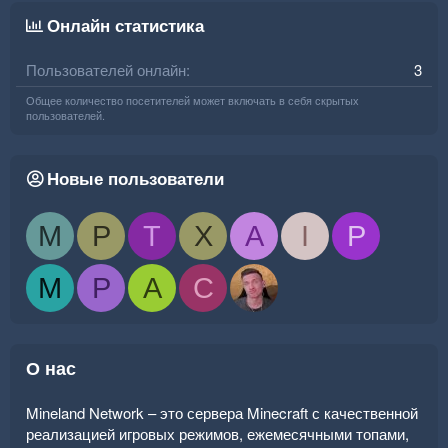
Онлайн статистика
Пользователей онлайн
3
Общее количество посетителей может включать в себя скрытых
пользователей.
Новые пользователи
M
P
T
X
A
I
P
M
P
A
C
О нас
Mineland Network – это сервера Minecraft с качественной
реализацией игровых режимов, ежемесячными топами,