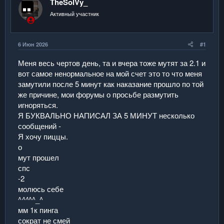
TheSolVy_
м
а
ы
л
Активный участник
а
6 Июн 2026
#1
Меня весь чертов день, та и вчера тоже мутят за 2.1 и
вот самое ненормальное на мой счет это то что меня
замутили после 5 минут как наказание прошло по той
же причине, мои форумы о просьбе размутить
игноряться.
Я БУКВАЛЬНО НАПИСАЛ ЗА 5 МИНУТ несколько
сообщений -
Я хочу пиццы.
о
мут прошел
спс
-2
молюсь себе
^
^^
^^_^
мм 1к пинга
сократ не смей