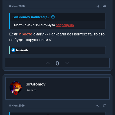
н
н
8 Июн 2026
#6
ы
ы
й
й
SirGromov написал(а):
г
г
Писать смайлики антимута
запрещено
о
о
Если
просто
смайлик написали без контекста, то это
л
л
не будет нарушением
:/
о
о
с
с
Р
hasteeth
е
а
П
Н
0
к
ц
о
е
и
з
г
и
:
и
а
SirGromov
т
т
Эксперт
и
и
в
в
н
н
8 Июн 2026
#7
ы
ы