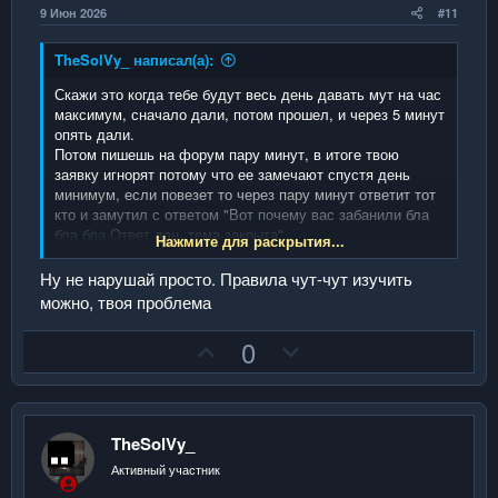
н
н
9 Июн 2026
#11
ы
ы
й
й
TheSolVy_ написал(а):
г
г
Скажи это когда тебе будут весь день давать мут на час
о
о
максимум, сначало дали, потом прошел, и через 5 минут
опять дали.
л
л
Потом пишешь на форум пару минут, в итоге твою
о
о
заявку игнорят потому что ее замечают спустя день
с
с
минимум, если повезет то через пару минут ответит тот
кто и замутил с ответом "Вот почему вас забанили бла
бла бла Ответ дан, тема закрыта"
Нажмите для раскрытия...
Ну не нарушай просто. Правила чут-чут изучить
Сообщение объединено:
8 Июн 2026
можно, твоя проблема
П
Н
0
Модератором легче закрыть тему или игнорировать ее
о
е
чем реально ее решать, хоть 1 случай когда игрока
з
г
разбанили через форум
и
а
TheSolVy_
т
т
Активный участник
и
и