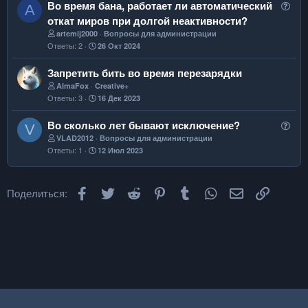
В
Во время бана, работает ли автоматический
A
о
о
откат миров при долгой неактивности?
с
п
artemij2000
Вопросы для администрации
Ответы
2
26 Окт 2024
р
о
Запретить бить во время перезарядки
с
AlmaFox
Creative+
Ответы
3
16 Дек 2023
В
Во сколько лет бывают исключение?
V
о
VLAD2012
Вопросы для администрации
Ответы
1
12 Июл 2023
п
р
о
Facebook
Twitter
Reddit
Pinterest
Tumblr
WhatsApp
Электронная
Ссылка
Поделиться:
с