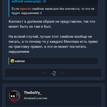
й
й
ex0rzist написал(а):
г
г
Если
просто
смайлик написали без контекста, то это не
о
о
будет нарушением
:/
л
л
Контекст в должном образе не представлен, так что
о
о
может быть он там и был.
с
с
На всякий случай, лучше этот смайлик вообще не
писать, а то почему-то у каждого Миллера есть право
на трактовку правил, и это он может посчитать
нарушением
Р
ex0rzist
е
а
П
Н
-2
к
ц
о
е
и
з
г
и
:
и
а
TheSolVy_
т
т
Активный участник
и
и
в
в