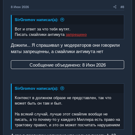
н
н
8 Июн 2026
#8
ы
ы
й
й
SirGromov написал(а):
г
г
Вот и ответ за что тебя мутят.
о
о
Писать смайлики антимута
запрещено
л
л
Дожили... Я спрашивал у модераторов они говорили
о
о
маты запрещенны, а смайлики антимута нет
с
с
Сообщение объединено:
8 Июн 2026
SirGromov написал(а):
Контекст в должном образе не представлен, так что
может быть он там и был.
На всякий случай, лучше этот смайлик вообще не
писать, а то почему-то у каждого Миллера есть право на
трактовку правил, и это он может посчитать нарушением