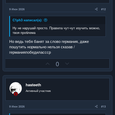
в
в
н
н
9 Июн 2026
#12
ы
ы
й
й
C1ph3 написал(а):
г
г
Ну не нарушай просто. Правила чут-чут изучить можно,
о
о
твоя проблема
л
л
Но ведь тебя банят за слово германия, даже
о
о
пошутить нормально нельзя сказав /
с
с
германияпобедилассср
П
Н
0
о
е
з
г
и
а
hasteeth
т
т
Активный участник
и
и
в
в
н
н
9 Июн 2026
#13
ы
ы