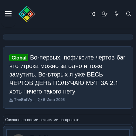
Во-первых, пофиксите чертов баг
Global
что игрока можно за одно и тоже
замутить. Во-вторых я уже ВЕСЬ
ЧЕРТОВ ДЕНЬ ПОЛУЧАЮ МУТ ЗА 2.1
хоть ничего такого нету
А
Д
TheSolVy_
6 Июн 2026
в
а
т
т
о
а
Связано со всеми режимами на проекте.
р
н
т
а
е
ч