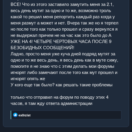
ВСЕ! Что из этого заставило замутить меня за 2.1,
весь день мутит за одно и то же, возможно троль
какой то решил меня репортить каждый раз когда у
меня размут а может и нет. Вчера так же но я терпел
но после того как только прошел и сразу вернулся я
не выдержал причем не на час как это было до А
УЖЕ НА 4! ЧЕТЫРЕ ЧЕРТОВЫХ ЧАСА ПОСЛЕ 9
БЕЗОБИДНЫХ СООБЩЕНИЙ!
Ладно, просто меня уже куча дней подряд мутят за
одно и то же весь день, я весь день как в муте сижу,
помогите я не знаю что с этим делать мои форумы
игнорят либо замечают после того как мут прошел и
игнорят опять же
У кого еще так было? как решать такие проблемы
только что отправил на форум по поводу этих 4
часов, я там жду ответа администрации
Р
ex0rzist
е
а
к
ц