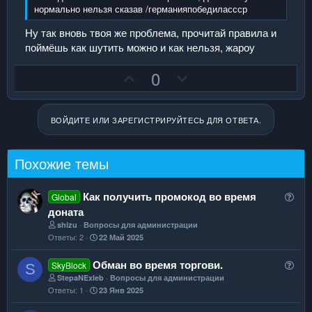
о
о
нормально нельзя сказав /германияпобедилассср
л
л
Ну так вновь твоя же проблема, прочитай правила и
о
о
поймёшь как шутить можно и как нельзя, жароу
с
с
П
Н
0
о
е
з
г
ВОЙДИТЕ ИЛИ ЗАРЕГИСТРИРУЙТЕСЬ ДЛЯ ОТВЕТА.
и
а
т
т
и
и
Похожие темы
в
в
н
н
В
Как получить промокод во время
Global
ы
ы
о
доната
й
й
п
shizu
Вопросы для администрации
Ответы
2
22 Май 2025
р
г
г
о
о
о
В
Обман во время торгови.
SkyBlock
S
с
л
л
о
StepaNExleb
Вопросы для администрации
о
о
Ответы
1
23 Янв 2025
п
с
с
р