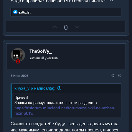
А где в правилах написано что нельзя писать ^_^?
Р
ex0rzist
е
а
П
Н
0
к
ц
о
е
и
з
г
и
:
и
а
TheSolVy_
т
т
Активный участник
и
и
в
в
н
н
8 Июн 2026
#9
ы
ы
й
й
kiryxa_vip написал(а):
г
г
Привет!
о
о
Заявки на размут подаются в этом разделе ->
https://ruforum.mineland.net/forums/zajavki-na-razban-
л
л
razmut.19/
о
о
Скажи это когда тебе будут весь день давать мут на
с
с
час максимум, сначало дали, потом прошел, и через