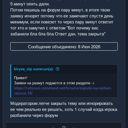
5 минут опять дали.
Потом пишешь на форум пару минут, в итоге твою
заявку игнорят потому что ее замечают спустя день
минимум, если повезет то через пару минут ответит
тот кто и замутил с ответом "Вот почему вас
забанили бла бла бла Ответ дан, тема закрыта"
Сообщение объединено:
8 Июн 2026
kiryxa_vip написал(а):
Привет!
Заявки на размут подаются в этом разделе ->
https://ruforum.mineland.net/forums/zajavki-na-razban-
razmut.19/
Модератором легче закрыть тему или игнорировать
ее чем реально ее решать, хоть 1 случай когда игрока
разбанили через форум
П
Н
0