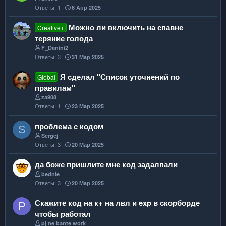
Ответы
1
6 Апр 2025
Можно ли включить на спавне
Creative+
теряние голода
F_Danini2
Ответы
3
31 Мар 2025
Я сделал "Список уточнений по
Global
правилам"
za908
Ответы
1
23 Мар 2025
проблема с кодом
S
Sergej
Ответы
3
20 Мар 2025
да боже пришлите мне код задалпали
bednie
Ответы
3
20 Мар 2025
Скажите код на к+ на лвл и exp в скорборде
P
чтобы работал
pj ne bante work