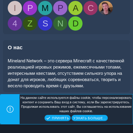
I
P
M
P
A
C
4
Z
S
N
D
О нас
Mineland Network – это сервера Minecraft с качественной
реализацией игровых режимов, ежемесячными топами,
интересными квестами, отсутствием сильного упора на
донат для игроков, любящих соревноваться, творить и
весело проводить время с друзьями.
На данном сайте используются файлы cookie, чтобы персонализировать
контент и сохранить Ваш вход в систему, если Вы зарегистрируетесь.
Продолжая использовать этот сайт, Вы соглашаетесь на использование
Mineland Dark
Помощь
Главная
R
наших файлов cookie.
S
Copyright ©
. All Rights Reserved.
Mineland Network
ПРИНЯТЬ
УЗНАТЬ БОЛЬШЕ...
S