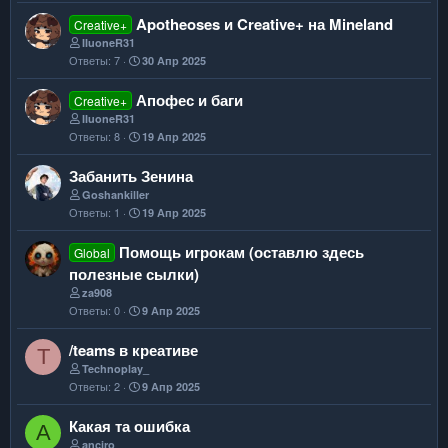
Apotheoses и Creative+ на Mineland
Creative+
IIuoneR31
Ответы
7
30 Апр 2025
Апофес и баги
Creative+
IIuoneR31
Ответы
8
19 Апр 2025
Забанить Зенина
Goshankiller
Ответы
1
19 Апр 2025
Помощь игрокам (оставлю здесь
Global
полезные сылки)
za908
Ответы
0
9 Апр 2025
/teams в креативе
T
Technoplay_
Ответы
2
9 Апр 2025
Какая та ошибка
A
anciro