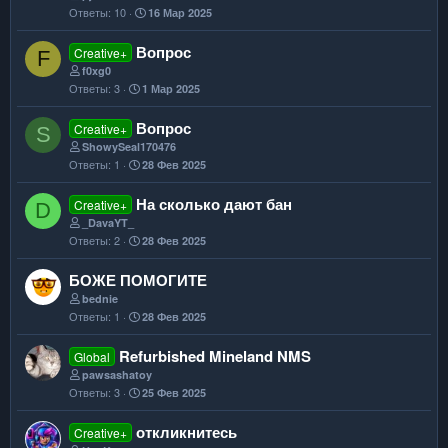
Ответы
10
16 Мар 2025
Вопрос
Creative+
F
f0xg0
Ответы
3
1 Мар 2025
Вопрос
Creative+
S
ShowySeal170476
Ответы
1
28 Фев 2025
На сколько дают бан
Creative+
D
_DavaYT_
Ответы
2
28 Фев 2025
БОЖЕ ПОМОГИТЕ
bednie
Ответы
1
28 Фев 2025
Refurbished Mineland NMS
Global
pawsashatoy
Ответы
3
25 Фев 2025
откликнитесь
Creative+