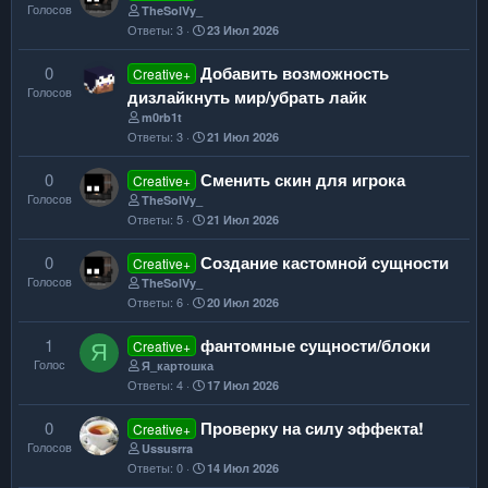
Голосов
TheSolVy_
Ответы
3
23 Июл 2026
0
Добавить возможность
Creative+
Голосов
дизлайкнуть мир/убрать лайк
m0rb1t
Ответы
3
21 Июл 2026
0
Сменить скин для игрока
Creative+
Голосов
TheSolVy_
Ответы
5
21 Июл 2026
0
Создание кастомной сущности
Creative+
Голосов
TheSolVy_
Ответы
6
20 Июл 2026
1
фантомные сущности/блоки
Creative+
Я
Голос
Я_картошка
Ответы
4
17 Июл 2026
0
Проверку на силу эффекта!
Creative+
Голосов
Ussusrra
Ответы
0
14 Июл 2026