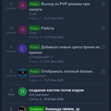
р
р
З
8
Выход из PVP режима при
Prison
A
ы
е
Голосов
а
смерти
т
п
к
abc
а
л
Ответы
7
27 Июл 2026
р
е
ы
н
З
13
Работа
Prison
A
т
о
Голосов
а
abc
а
Ответы
9
27 Июл 2026
к
р
З
3
Добавьте новые цвета брони на
Prison
L
ы
Голосов
а
присон
т
к
lolgames2007_2
а
Ответы
6
27 Июл 2026
р
ы
З
5
Отображать полный баланс
Prison
т
Голосов
а
Survivalist_
а
Ответы
4
27 Июл 2026
к
р
1
создание кастом голов кодом
Я
ы
Голос
Я_картошка
т
Ответы
8
25 Июл 2026
а
0
Команда /delete_rp
Creative+