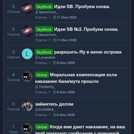
0
Идеи SB. Пробуем снова.
SkyBlock
Голосов
SpaceCore_
Ответы
1
11 Июл 2026
0
Идеи SB №2. Пробуем снова.
SkyBlock
Голосов
SpaceCore_
Ответы
1
11 Июл 2026
0
разрешить /fly в меню острова
SkyBlock
L
Голосов
Lavandish
Ответы
1
8 Июл 2026
4
Моральная компенсация если
Global
Голосов
наказание бана/мута прошло
TheSolVy_
Ответы
7
8 Июл 2026
0
займитесь делом
Голосов
KoTeIIIkA_
Ответы
1
6 Июл 2026
1
Когда вам дают наказание, на ваш
Global
Голос
/mail приходит сообщение с причиной