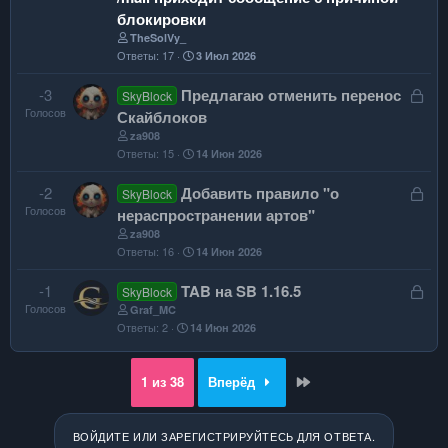
блокировки
TheSolVy_
Ответы
17
3 Июл 2026
З
-3
Предлагаю отменить перенос
SkyBlock
Голосов
а
Скайблоков
к
za908
Ответы
15
14 Июн 2026
р
ы
З
-2
Добавить правило "о
SkyBlock
т
Голосов
а
нераспространении артов"
а
к
za908
Ответы
16
14 Июн 2026
р
ы
З
-1
TAB на SB 1.16.5
SkyBlock
т
Голосов
а
Graf_MC
а
Ответы
2
14 Июн 2026
к
р
ы
Last
1 из 38
Вперёд
т
а
ВОЙДИТЕ ИЛИ ЗАРЕГИСТРИРУЙТЕСЬ ДЛЯ ОТВЕТА.