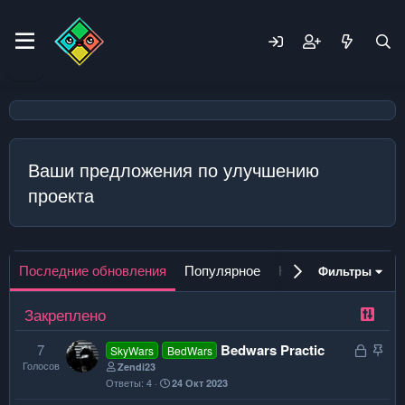
Ваши предложения по улучшению
проекта
Последние обновления
Популярное
Новое
Фильтры
Закреплено
З
З
7
Bedwars Practic
SkyWars
BedWars
Голосов
а
а
Zendi23
Ответы
4
24 Окт 2023
к
к