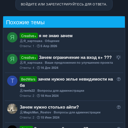
ВОЙДИТЕ ИЛИ ЗАРЕГИСТРИРУЙТЕСЬ ДЛЯ ОТВЕТА.
Похожие темы
я не знаю зачем
Creative+
Я
Я_картошка
Общение
Ответы
1
5 Апр 2026
П
Зачем ограничение на вход к+ ???
Creative+
Я
р
Я_картошка
Ваши предложения по улучшению проекта
Ответы
4
16 Дек 2024
е
д
В
зачем нужно зелье невидимости на
BedWars
T
л
о
бв
о
п
twels22
Вопросы для администрации
ж
Ответы
2
18 Ноя 2024
р
е
о
н
В
Зачем нужно столько айпи?
с
и
о
MagicMan_Rostov
Вопросы для администрации
е
Ответы
2
15 Июн 2024
п
р