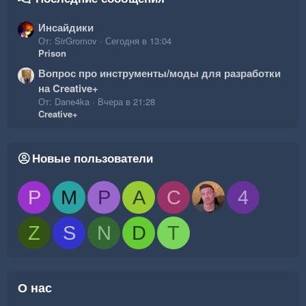
Инсайдики
От: SirGromov
Сегодня в 13:04
Prison
Вопрос про инструменты/моды для разработки
на Creative+
От: Dane4ka
Вчера в 21:28
Creative+
Новые пользователи
P
M
P
A
C
4
Z
S
N
D
T
О нас