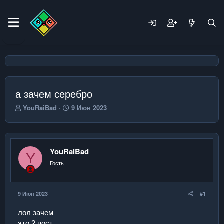
а зачем серебро
А
Д
YouRaiBad
9 Июн 2023
в
а
т
т
о
а
р
н
YouRaiBad
т
а
Y
е
ч
Гость
м
а
ы
л
а
9 Июн 2023
#1
лол зачем
это 2 пост