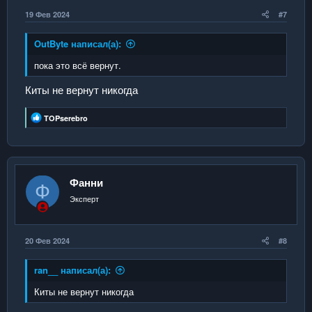
19 Фев 2024
#7
OutByte написал(а):
пока это всё вернут.
Киты не вернут никогда
Р
TOPserebro
е
а
к
ц
и
и
Фанни
Ф
:
Эксперт
20 Фев 2024
#8
ran__ написал(а):
Киты не вернут никогда