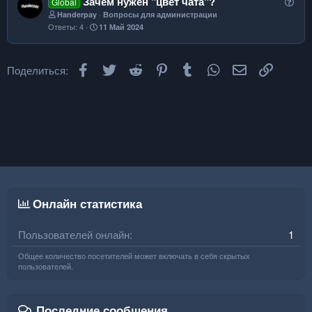
В
Зачем нужен "цвет чата"?
Global
о
о
Handerpay
Вопросы для администрации
с
Ответы
4
11 Май 2024
п
р
о
Facebook
Twitter
Reddit
Pinterest
Tumblr
WhatsApp
Электронная
Ссылка
Поделиться:
с
Онлайн статистика
Пользователей онлайн
1
Общее количество посетителей может включать в себя скрытых
пользователей.
Последние сообщения