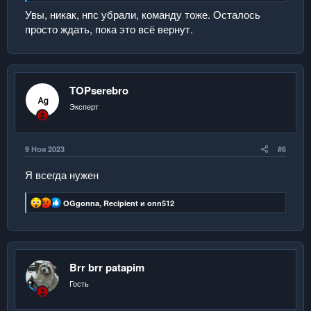
Увы, никак, нпс убрали, команду тоже. Осталось
просто ждать, пока это всё вернут.
TOPserebro
Эксперт
9 Ноя 2023
#6
Я всегда нужен
Р
OGgonna
,
Recipient
и
onn512
е
а
к
ц
и
и
Brr brr patapim
:
Гость