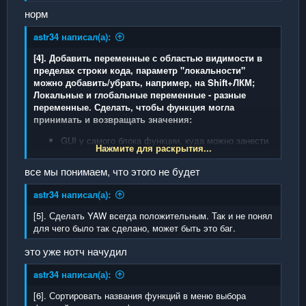
норм
astr34 написал(а):
[4]. Добавить переменные с областью видимости в
пределах строки кода, параметр "локальности"
можно добавить/убрать, например, на Shift+ЛКМ;
Локальные и глобальные переменные - разные
переменные. Сделать, чтобы функция могла
принимать и возвращать значения:
GUI у самого блока функции, куда можно занести
Нажмите для раскрытия...
локальные переменные, которые принимает
функция
все мы понимаем, что этого не будет
Действие "Вернуть значения" - GUI, куда можно
занести локальные переменные, которые
astr34 написал(а):
возвращает функция
GUI у блока вызова функции после выбора
[5]. Сделать YAW всегда положительным. Так и не понял
функции, куда можно занести переменные, в
для чего было так сделано, может быть это баг.
которые нужно записать результат функции
это уже нотч начудил
astr34 написал(а):
[6]. Сортировать названия функций в меню выбора