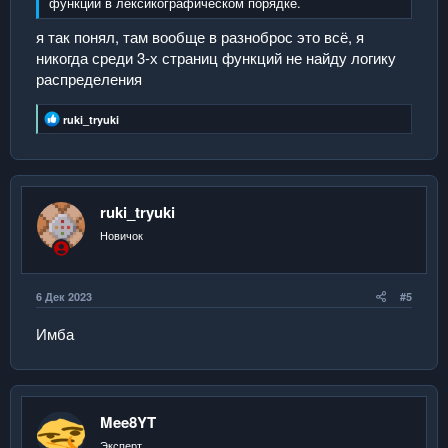
функций в лексикографическом порядке.
я так понял, там вообще в разноброс это всё, я
никогда среди 3-х страниц функций не найду логику
распределения
Р
ruki_tryuki
е
а
к
ц
и
и
ruki_tryuki
:
Новичок
6 Дек 2023
#5
Имба
Mee8YT
Эксперт