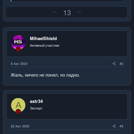
е
а
П
Н
13
к
ц
о
е
и
з
г
и
:
и
а
MihaelShield
т
т
и
и
Активный участник
в
в
н
н
8 Авг 2023
#2
ы
ы
й
й
Жаль, ничего не понял, но ладно.
г
г
о
о
л
л
astr34
о
о
A
Эксперт
с
с
22 Авг 2023
#3