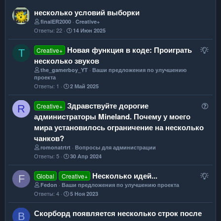
несколько условий выборки
finalER2000
Creative+
Ответы
22
14 Июн 2025
П
Новая функция в коде: Проиграть
Creative+
T
р
несколько звуков
е
the_gamerboy_YT
Ваши предложения по улучшению
проекта
д
Ответы
1
2 Май 2025
л
о
В
Здравствуйте дорогие
Creative+
R
ж
о
администраторы Mineland. Почему у моего
е
п
мира установилось ограничение на несколько
н
р
чанков?
и
о
romonatrtrt
Вопросы для администрации
е
с
Ответы
5
30 Апр 2024
П
Несколько идей...
Global
Creative+
F
р
Fedon
Ваши предложения по улучшению проекта
Ответы
4
5 Ноя 2023
е
д
Скорборд появляется несколько строк после
B
л