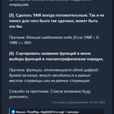
операциям.
[5]. Сделать YAW всегда положительным. Так и не
понял для чего было так сделано, может быть
это баг.
Причина: Меньше шаблонного кода (Если YAW < 0:
YAW += 360)
[6]. Сортировать названия функций в меню
выбора функций в лексикографическом порядке.
Причина: функции, отличающиеся одной цифрой/
буквой на конце, могут находиться в разных
местах страницы или на разных страницах.
Спасибо за прочтение. Список возможно буду
дополнять.
Последнее редактирование:
22 Авг 2023
Р
Фанни
,
TimePlay
,
Vlad232012
и ещё 1 человек