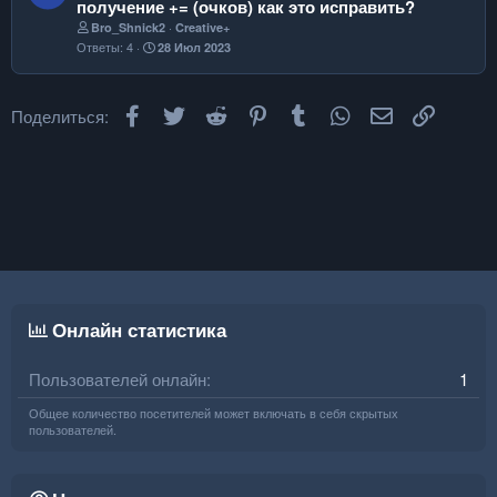
получение += (очков) как это исправить?
о
Bro_Shnick2
Creative+
ж
Ответы
4
28 Июл 2023
е
н
и
Facebook
Twitter
Reddit
Pinterest
Tumblr
WhatsApp
Электронная
Ссылка
Поделиться:
е
Онлайн статистика
Пользователей онлайн
1
Общее количество посетителей может включать в себя скрытых
пользователей.