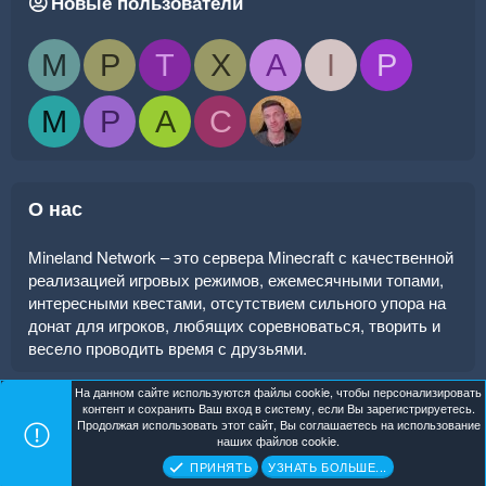
Новые пользователи
M
P
T
X
A
I
P
M
P
A
C
О нас
Mineland Network – это сервера Minecraft с качественной
реализацией игровых режимов, ежемесячными топами,
интересными квестами, отсутствием сильного упора на
донат для игроков, любящих соревноваться, творить и
весело проводить время с друзьями.
На данном сайте используются файлы cookie, чтобы персонализировать
контент и сохранить Ваш вход в систему, если Вы зарегистрируетесь.
Продолжая использовать этот сайт, Вы соглашаетесь на использование
Mineland Dark
Помощь
Главная
R
наших файлов cookie.
S
Copyright ©
. All Rights Reserved.
Mineland Network
ПРИНЯТЬ
УЗНАТЬ БОЛЬШЕ...
S