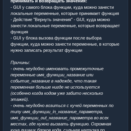
принимать и возвращать значения:
- GUI у самого блока функции, куда можно занести
локальные переменные, которые принимает функция
- Действие "Вернуть значения" - GUI, куда можно
занести локальные переменные, которые возвращает
функция
- GUI у блока вызова функции после выбора
функции, куда можно занести переменные, в которые
нужно записать результат функции
Причины:
- очень неудобно именовать промежуточные
переменные имя_функции_название или
событие_название в надежде, что такая
переменная больше нигде не используется
(особенно когда кодом уже забито несколько
этажей).
- очень неудобно возиться с кучей переменных по
типу имя_функции_in_название_параметра,
имя_функции_out_название_параметра во всех
местах, где нужно вызвать функцию. Огромная
куча лишних блоков кода, сильная нагрузка по