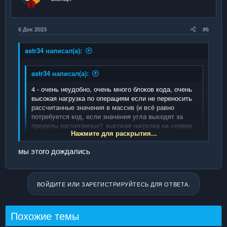
6 Дек 2023
#6
astr34 написал(а):
astr34 написал(а):
4 - очень неудобно, очень много блоков кода, очень
высокая нагрузка по операциям если не переносить
рассчитанные значения в массив (и всё равно
потребуется код, если значения угла выходят за
пределы расчитанных); высокая нагрузка на сервер,
Нажмите для раскрытия...
если перенести значения в массив (особенно в
случаях, если нужно рассчитывать место спавна
мы этого дождались
снаряда для скорострельного оружия, чтобы он не
Нажмите для раскрытия...
взорвался в игроке - такой код может вызываться
очень часто).
4. тригонометрию (sin, cos).
ВОЙДИТЕ ИЛИ ЗАРЕГИСТРИРУЙТЕСЬ ДЛЯ ОТВЕТА.
Похожие темы