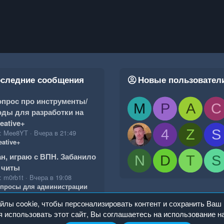
следние сообщения
Новые пользовател
прос про инструменты/
M
P
A
C
ды для разработки на
eative+
4
Z
S
: Mee8YT
Вчера в 21:49
eative+
н, играю с ВПН. Забанило
N
D
T
S
 читы
: m0rb1t
Вчера в 19:08
просы для администрации
лы cookie, чтобы персонализировать контент и сохранить Ваш 
 использовать этот сайт, Вы соглашаетесь на использование н