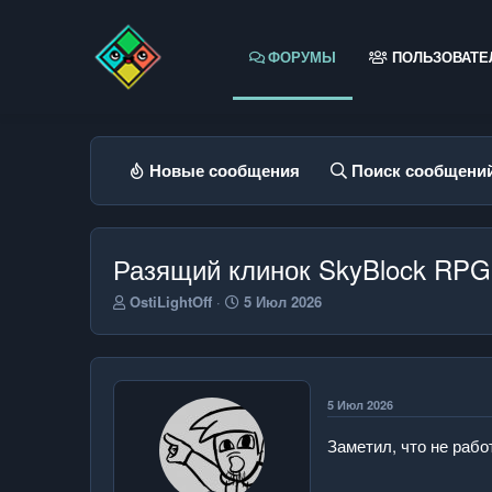
ФОРУМЫ
ПОЛЬЗОВАТЕ
Новые сообщения
Поиск сообщени
Разящий клинок SkyBlock RPG
А
Д
OstiLightOff
5 Июл 2026
в
а
т
т
о
а
р
н
т
а
5 Июл 2026
е
ч
м
а
Заметил, что не рабо
ы
л
а