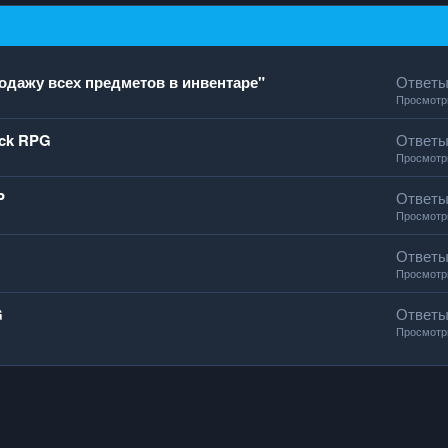
одажу всех предметов в инвентаре"
Ответ
Просмот
ock RPG
Ответ
Просмот
P
Ответ
Просмот
Ответ
Просмот
G
Ответ
Просмот
тронная почта
Ссылка