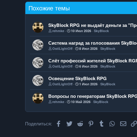
Похожие темы
SkyBlock RPG не выдаёт деньги за "Пр
rehmke
10 Июл 2026
SkyBlock
Система наград за голосования SkyBl
OstiLightOff
8 Июл 2026
SkyBlock
Слёт профессий жителей SkyBlock RG
OstiLightOff
6 Июл 2026
SkyBlock
Освещение SkyBlock RPG
OstiLightOff
1 Июл 2026
SkyBlock
Вопросы по генераторам SkyBlock RP
rehmke
10 Май 2026
SkyBlock
Facebook
Twitter
Reddit
Pinterest
Tumblr
WhatsApp
Элек
Поделиться: