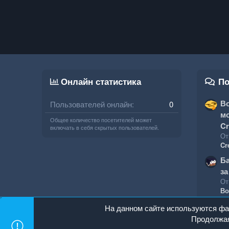
Онлайн статистика
По
Во
Пользователей онлайн
0
мо
Общее количество посетителей может
Cr
включать в себя скрытых пользователей.
От
Cr
Ба
за
От
Во
На данном сайте используются фай
Продолжая