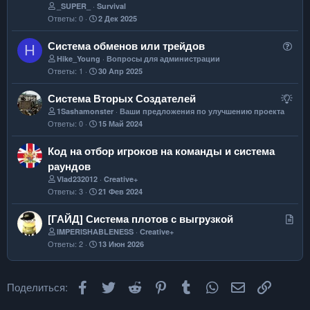
_SUPER_
Survival
Ответы
0
2 Дек 2025
В
Система обменов или трейдов
H
о
Hike_Young
Вопросы для администрации
Ответы
1
30 Апр 2025
п
р
П
Система Вторых Создателей
о
р
1Sashamonster
Ваши предложения по улучшению проекта
с
Ответы
0
15 Май 2024
е
д
Код на отбор игроков на команды и система
л
раундов
о
Vlad232012
Creative+
ж
Ответы
3
21 Фев 2024
е
н
С
[ГАЙД] Система плотов с выгрузкой
и
т
IMPERISHABLENESS
Creative+
е
Ответы
2
13 Июн 2026
а
т
ь
Facebook
Twitter
Reddit
Pinterest
Tumblr
WhatsApp
Электронная
Ссылка
Поделиться:
я