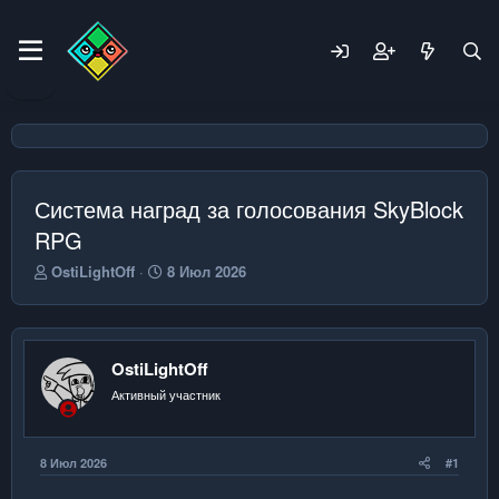
Система наград за голосования SkyBlock
RPG
А
Д
OstiLightOff
8 Июл 2026
в
а
т
т
о
а
р
н
OstiLightOff
т
а
е
ч
Активный участник
м
а
ы
л
а
8 Июл 2026
#1