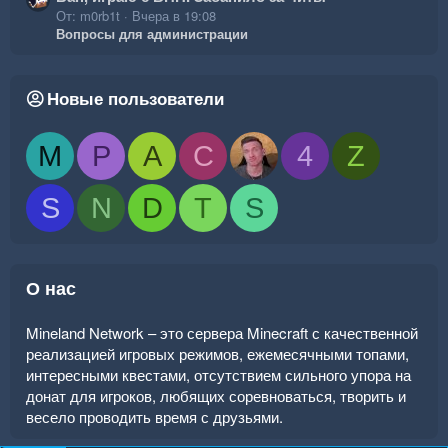
От: m0rb1t
Вчера в 19:08
Вопросы для администрации
Новые пользователи
M
P
A
C
4
Z
S
N
D
T
S
О нас
Mineland Network – это сервера Minecraft с качественной
реализацией игровых режимов, ежемесячными топами,
интересными квестами, отсутствием сильного упора на
донат для игроков, любящих соревноваться, творить и
весело проводить время с друзьями.