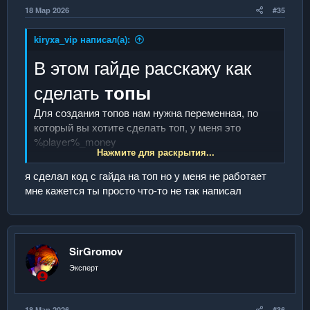
18 Мар 2026
#35
kiryxa_vip написал(а):
В этом гайде расскажу как
сделать
топы
Для создания топов нам нужна переменная, по
который вы хотите сделать топ, у меня это
%player%_money
Нажмите для раскрытия...
Минимальный ранг, чтобы сделать топы
Legend
В коде топы сделаны на 10 мест, можно сделать
я сделал код с гайда на топ но у меня не работает
меньше по желанию
мне кажется ты просто что-то не так написал
Проверить работоспособность кода можно на /ad
топы
Топы без красивого дизайна (пример ниже), и не
имеют команды на бан и разбан в топе
SirGromov
Эксперт
СПОЙЛЕР:
ТОП ПО МОНЕТАМ
18 Мар 2026
#36