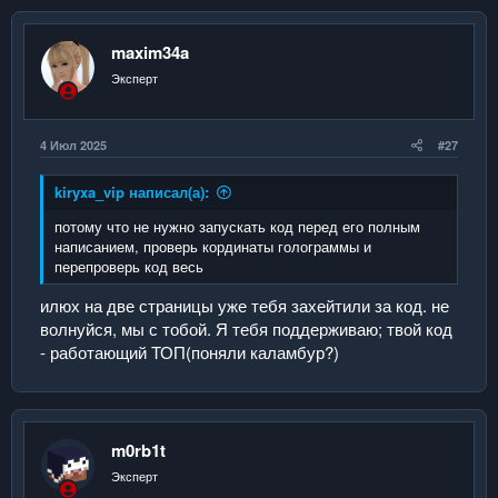
ц
и
и
maxim34a
:
Эксперт
4 Июл 2025
#27
kiryxa_vip написал(а):
потому что не нужно запускать код перед его полным
написанием, проверь кординаты голограммы и
перепроверь код весь
илюх на две страницы уже тебя захейтили за код. не
волнуйся, мы с тобой. Я тебя поддерживаю; твой код
- работающий ТОП(поняли каламбур?)
m0rb1t
Эксперт