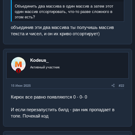
Объединить два массива в один массив а затем этот
↓ Прочти перед написанием кода
один массив отсортировать, что-то разве сложного в
этом есть?
СПОЙЛЕР:
НАПИСАНИЯ КОДА
объединив эти два массива ты получишь массив
текста и чисел, и он их криво отсортирует)
СПОЙЛЕР:
ДРУГИЕ МОИ ГАЙДЫ
Последнее редактирование:
18 Мар 2026
Kodeus_
Р
Falkeblut
,
MakcMakc
,
germ31
и ещё 1 человек
е
Активный участник
а
к
ц
и
15 Июн 2025
#22
и
:
Кирюх все равно появляются 0 - 0- 0
И если перезапустить билд - ран ник пропадает в
топе. Почекай код