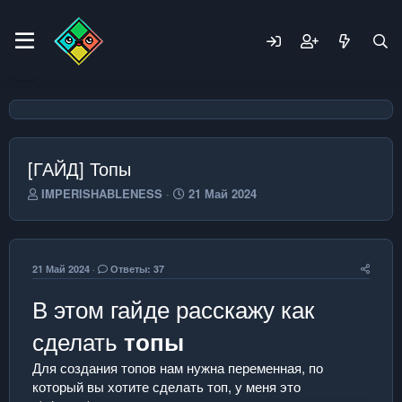
[ГАЙД] Топы
А
Д
IMPERISHABLENESS
21 Май 2024
в
а
т
т
о
а
р
н
21 Май 2024
Ответы: 37
т
а
е
ч
В этом гайде расскажу как
м
а
ы
л
сделать
топы
а
Для создания топов нам нужна переменная, по
который вы хотите сделать топ, у меня это