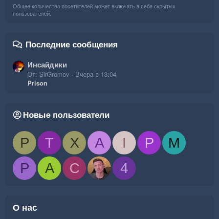
Общее количество посетителей может включать в себя скрытых
пользователей.
Последние сообщения
Инсайдики
От: SirGromov
Вчера в 13:04
Prison
Новые пользователи
P
T
X
A
I
P
M
P
A
C
4
О нас