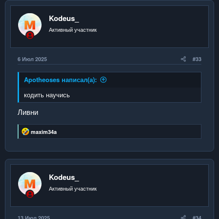
ц
и
и
Kodeus_
:
Активный участник
6 Июл 2025
#33
Apotheoses написал(а):
кодить научись
Ливни
Р
maxim34a
е
а
к
ц
и
и
Kodeus_
:
Активный участник
13 Июл 2025
#34