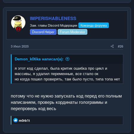
IMPERISHABLENESS
Зам. главы Discord Модерации
Команда форума
Discord Helper
Forum Moderator
3 Июл 2025
#26
Demon_k0tika написал(а):
я этот код сделал, была критик ошибка про цикл и
массивы, я удалил переменные, все стало ок
но когда пошел проверять, там было пусто, типа топа нет
потому что не нужно запускать код перед его полным
написанием, проверь кординаты голограммы и
перепроверь код весь
Р
m0rb1t
е
а
к