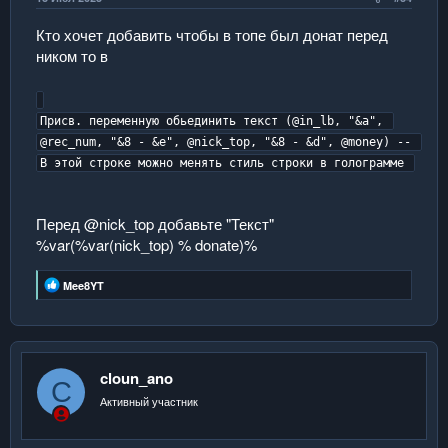
Кто хочет добавить чтобы в топе был донат перед
ником то в
Присв. переменную обьединить текст (@in_lb, "&a", 
@rec_num, "&8 - &e", @nick_top, "&8 - &d", @money) -- 
Перед @nick_top добавьте "Текст"
%var(%var(nick_top) % donate)%
Р
Mee8YT
е
а
к
ц
и
и
cloun_ano
C
:
Активный участник