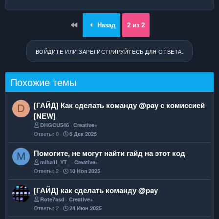
First
Назад
2 из 2
ВОЙДИТЕ ИЛИ ЗАРЕГИСТРИРУЙТЕСЬ ДЛЯ ОТВЕТА.
Похожие темы
[ГАЙД] Как сделать команду @pay с комиссией
D
[NEW]
DHGCU546
Creative+
Ответы
0
6 Дек 2025
Помогите, не могут найти гайд на этот код
M
miha1l_YT_
Creative+
Ответы
2
10 Ноя 2025
[ГАЙД] как сделать команду @pay
Rote7asd
Creative+
Ответы
2
24 Июн 2025