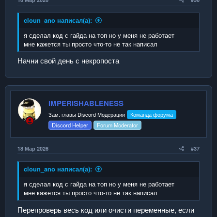
СПОЙЛЕР:
1 - ПРИСВАИВАНИЕ АЙДИ ИГРОКУ
cloun_ano написал(а):
СПОЙЛЕР:
2 - ЦИКЛ СОРТИРОВКИ МАССИВА
я сделал код с гайда на топ но у меня не работает
мне кажется ты просто что-то не так написал
СПОЙЛЕР:
3 - СОЗДАНИЕ ГОЛОГРАММЫ
Начни свой день с некропоста
↓ Прочти перед написанием кода
СПОЙЛЕР:
НАПИСАНИЯ КОДА
IMPERISHABLENESS
СПОЙЛЕР:
ДРУГИЕ МОИ ГАЙДЫ
Зам. главы Discord Модерации
Команда форума
Discord Helper
Forum Moderator
18 Мар 2026
#37
cloun_ano написал(а):
я сделал код с гайда на топ но у меня не работает
мне кажется ты просто что-то не так написал
Перепроверь весь код или очисти переменные, если