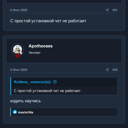
6 Июл 2025
#31
С простой установкой чет не работает
Apotheoses
Эксперт
6 Июл 2025
#32
Kodeus_ написал(а):
С простой установкой чет не работает
кодить научись
Р
maxim34a
е
а
к