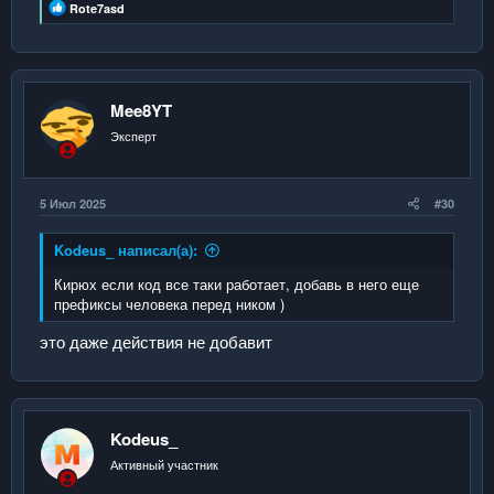
Р
Rote7asd
е
а
к
ц
и
и
Mee8YT
:
Эксперт
5 Июл 2025
#30
Kodeus_ написал(а):
Кирюх если код все таки работает, добавь в него еще
префиксы человека перед ником )
это даже действия не добавит
Kodeus_
Активный участник