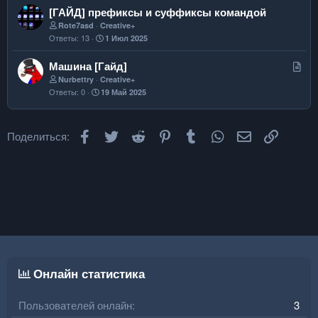
[ГАЙД] префиксы и суффиксы командой
Rote7asd
Creative+
Ответы
13
1 Июл 2025
С
Машина [Гайд]
т
Nurbettry
Creative+
Ответы
0
19 Май 2025
а
т
ь
Facebook
Twitter
Reddit
Pinterest
Tumblr
WhatsApp
Электронная
Ссылка
Поделиться:
я
Онлайн статистика
Пользователей онлайн
3